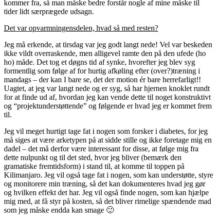
kommer fra, så man måske bedre forstår nogle af mine måske til
tider lidt særprægede udsagn.
Det var opvarmningensdelen, hvad så med resten?
Jeg må erkende, at tirsdag var jeg godt langt nede! Vel var beskeden
ikke vildt overraskende, men alligevel ramte den på den ufede (ho
ho) måde. Det tog et døgns tid af synke, hvorefter jeg blev syg
formentlig som følge af for hurtig afkøling efter (over?)træning i
mandags – der kan I bare se, det der motion ér bare herrefarligt!!
Uagtet, at jeg var langt nede og er syg, så har hjernen knoklet rundt
for at finde ud af, hvordan jeg kan vende dette til noget konstruktivt
og “projektunderstøttende” og følgende er hvad jeg er kommet frem
til.
Jeg vil meget hurtigt tage fat i nogen som forsker i diabetes, for jeg
må siges at være arketypen på at sidde stille og ikke foretage mig en
dadel – det må derfor være interessant for disse, at følge mig fra
dette nulpunkt og til det sted, hvor jeg bliver (bemærk den
gramatiske fremtidsform) i stand til, at komme til toppen på
Kilimanjaro. Jeg vil også tage fat i nogen, som kan understøtte, styre
og monitorere min træning, så det kan dokumenteres hvad jeg gør
og hvilken effekt det har. Jeg vil også finde nogen, som kan hjælpe
mig med, at få styr på kosten, så det bliver rimelige spændende mad
som jeg måske endda kan smage 🙂