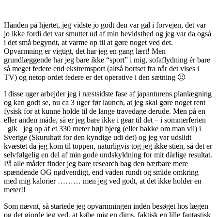
Hånden på hjertet, jeg vidste jo godt den var gal i forvejen, det var
jo ikke fordi det var smuttet ud af min bevidsthed og jeg var da også
i det små begyndt, at varme op til at gøre noget ved det.
Opvarmning er vigtigt, det har jeg en gang lært! Men
grundlæggende har jeg bare ikke “sport” i mig, sofaflydning ér bare
så meget federe end ekstremsport (altså bortset fra når det vises i
TV) og netop ordet federe er det operative i den sætning 🙁
I disse uger arbejder jeg i næstsidste fase af japanturens planlægning
og kan godt se, nu ca 3 uger før launch, at jeg skal gøre noget rent
fysisk for at kunne holde til de lange travedage derude. Men på en
eller anden måde, så er jeg bare ikke i gear til det – i sommerferien
_gik_ jeg op af et 330 meter højt bjerg (eller bakke om man vil) i
Sverige (Skuruhatt for den kyndige udi det) og jeg var udslidt
kvæstet da jeg kom til toppen, naturligvis tog jeg ikke stien, så det er
selvfølgelig en del af min gode undskyldning for mit dårlige resultat.
På alle måder finder jeg bare research bag den bærbare mere
spændende OG nødvendigt, end vaden rundt og smide omkring
med mig kalorier ……… men jeg ved godt, at det ikke holder en
meter!!
Som nævnt, så startede jeg opvarmningen inden besøget hos lægen
og det gjorde jeg ved, at købe mig en dims, faktisk en lille fantastisk