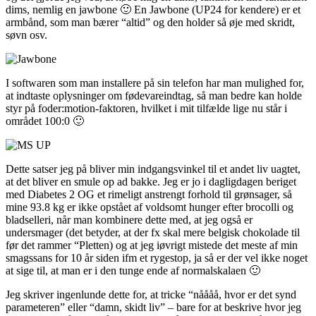
dims, nemlig en jawbone 🙂 En Jawbone (UP24 for kendere) er et
armbånd, som man bærer “altid” og den holder så øje med skridt,
søvn osv.
I softwaren som man installere på sin telefon har man mulighed for,
at indtaste oplysninger om fødevareindtag, så man bedre kan holde
styr på foder:motion-faktoren, hvilket i mit tilfælde lige nu står i
området 100:0 🙂
Dette satser jeg på bliver min indgangsvinkel til et andet liv uagtet,
at det bliver en smule op ad bakke. Jeg er jo i dagligdagen beriget
med Diabetes 2 OG et rimeligt anstrengt forhold til grønsager, så
mine 93.8 kg er ikke opstået af voldsomt hunger efter brocolli og
bladselleri, når man kombinere dette med, at jeg også er
undersmager (det betyder, at der fx skal mere belgisk chokolade til
før det rammer “Pletten) og at jeg iøvrigt mistede det meste af min
smagssans for 10 år siden ifm et rygestop, ja så er der vel ikke noget
at sige til, at man er i den tunge ende af normalskalaen 🙂
Jeg skriver ingenlunde dette for, at tricke “nåååå, hvor er det synd
parameteren” eller “damn, skidt liv” – bare for at beskrive hvor jeg