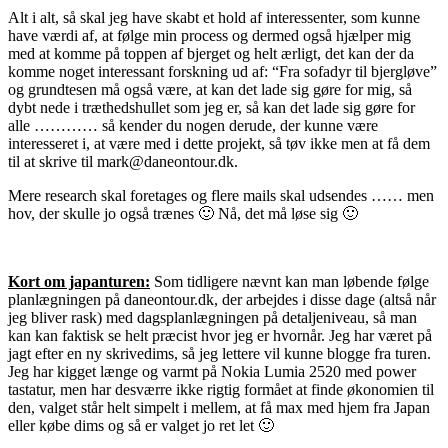
Alt i alt, så skal jeg have skabt et hold af interessenter, som kunne
have værdi af, at følge min process og dermed også hjælper mig
med at komme på toppen af bjerget og helt ærligt, det kan der da
komme noget interessant forskning ud af: “Fra sofadyr til bjergløve”
og grundtesen må også være, at kan det lade sig gøre for mig, så
dybt nede i træthedshullet som jeg er, så kan det lade sig gøre for
alle ………… så kender du nogen derude, der kunne være
interesseret i, at være med i dette projekt, så tøv ikke men at få dem
til at skrive til mark@daneontour.dk.
Mere research skal foretages og flere mails skal udsendes …… men
hov, der skulle jo også trænes 🙂 Nå, det må løse sig 🙂
Kort om japanturen:
Som tidligere nævnt kan man løbende følge
planlægningen på daneontour.dk, der arbejdes i disse dage (altså når
jeg bliver rask) med dagsplanlægningen på detaljeniveau, så man
kan kan faktisk se helt præcist hvor jeg er hvornår. Jeg har været på
jagt efter en ny skrivedims, så jeg lettere vil kunne blogge fra turen.
Jeg har kigget længe og varmt på Nokia Lumia 2520 med power
tastatur, men har desværre ikke rigtig formået at finde økonomien til
den, valget står helt simpelt i mellem, at få max med hjem fra Japan
eller købe dims og så er valget jo ret let 🙂