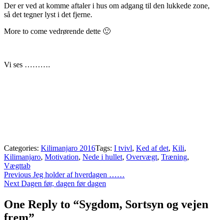
Der er ved at komme aftaler i hus om adgang til den lukkede zone,
så det tegner lyst i det fjerne.
More to come vedrørende dette 🙂
Vi ses ……….
Categories:
Kilimanjaro 2016
Tags:
I tvivl
,
Ked af det
,
Kili
,
Kilimanjaro
,
Motivation
,
Nede i hullet
,
Overvægt
,
Træning
,
Vægttab
Indlægsnavigation
Previous
Previous
Jeg holder af hverdagen ……
Next
post:
Next
Dagen før, dagen før dagen
post:
One Reply to “Sygdom, Sortsyn og vejen
frem”