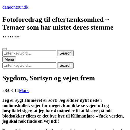
Skip
daneontour.dk
to
content
Fotoforedrag til eftertænksomhed ~
Temaer som har mistet deres stemme
……..
Search
Search
Search
for:
Menu
Search
Search
for:
Sygdom, Sortsyn og vejen frem
Posted
by
28/08-14
Mark
on
Jeg er syg! Humøret er sort! Jeg sidder dybt nede i
motionshullet, vejer for meget, kan ikke se vejen ud og
hospitalet siger, at jeg har 4 måneder til at få styr på mit
blodsukker ellers er det bye bye til Kilimanjaro – fuck verden,
jeg skal nok finde en vej ud!!