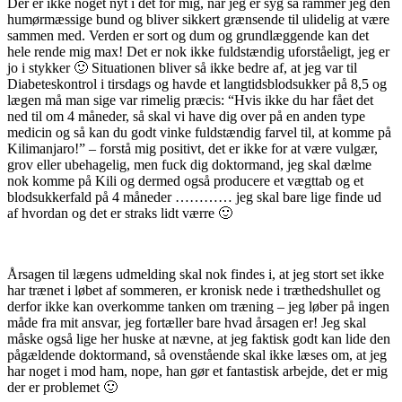
Der er ikke noget nyt i det for mig, når jeg er syg så rammer jeg den
humørmæssige bund og bliver sikkert grænsende til ulidelig at være
sammen med. Verden er sort og dum og grundlæggende kan det
hele rende mig max! Det er nok ikke fuldstændig uforståeligt, jeg er
jo i stykker 🙂 Situationen bliver så ikke bedre af, at jeg var til
Diabeteskontrol i tirsdags og havde et langtidsblodsukker på 8,5 og
lægen må man sige var rimelig præcis: “Hvis ikke du har fået det
ned til om 4 måneder, så skal vi have dig over på en anden type
medicin og så kan du godt vinke fuldstændig farvel til, at komme på
Kilimanjaro!” – forstå mig positivt, det er ikke for at være vulgær,
grov eller ubehagelig, men fuck dig doktormand, jeg skal dælme
nok komme på Kili og dermed også producere et vægttab og et
blodsukkerfald på 4 måneder ………… jeg skal bare lige finde ud
af hvordan og det er straks lidt værre 🙂
Årsagen til lægens udmelding skal nok findes i, at jeg stort set ikke
har trænet i løbet af sommeren, er kronisk nede i træthedshullet og
derfor ikke kan overkomme tanken om træning – jeg løber på ingen
måde fra mit ansvar, jeg fortæller bare hvad årsagen er! Jeg skal
måske også lige her huske at nævne, at jeg faktisk godt kan lide den
pågældende doktormand, så ovenstående skal ikke læses om, at jeg
har noget i mod ham, nope, han gør et fantastisk arbejde, det er mig
der er problemet 🙂