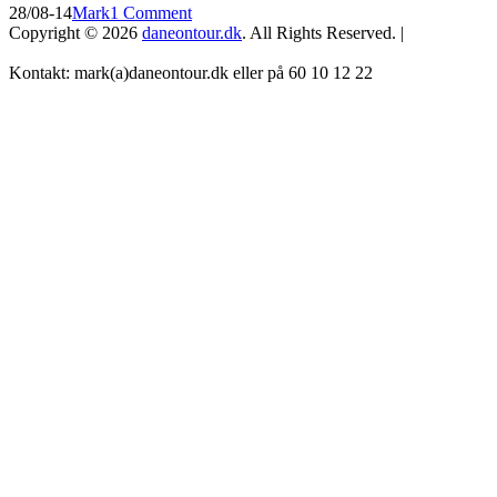
Posted
by
28/08-14
Mark
1 Comment
og
on
Copyright © 2026
daneontour.dk
. All Rights Reserved. |
vejen
frem
Kontakt: mark(a)daneontour.dk eller på 60 10 12 22
Scroll
Up