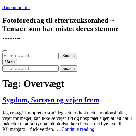
Skip
daneontour.dk
to
content
Fotoforedrag til eftertænksomhed ~
Temaer som har mistet deres stemme
……..
Search
Search
Search
for:
Menu
Search
Search
for:
Tag:
Overvægt
Sygdom, Sortsyn og vejen frem
Jeg er syg! Humøret er sort! Jeg sidder dybt nede i motionshullet,
vejer for meget, kan ikke se vejen ud og hospitalet siger, at jeg har 4
måneder til at få styr på mit blodsukker ellers er det bye bye til
Sygdom,
Kilimanjaro – fuck verden, …
Continue reading
Sortsyn