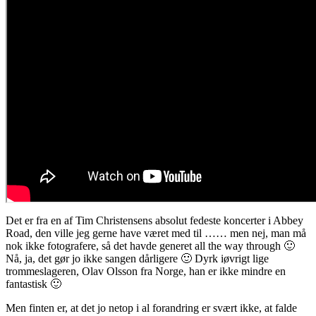
Det er fra en af Tim Christensens absolut fedeste koncerter i Abbey
Road, den ville jeg gerne have været med til …… men nej, man må
nok ikke fotografere, så det havde generet all the way through 🙂
Nå, ja, det gør jo ikke sangen dårligere 🙂 Dyrk iøvrigt lige
trommeslageren, Olav Olsson fra Norge, han er ikke mindre en
fantastisk 🙂
Men finten er, at det jo netop i al forandring er svært ikke, at falde