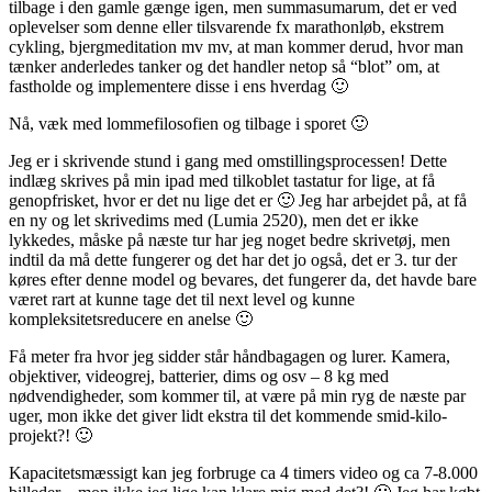
tilbage i den gamle gænge igen, men summasumarum, det er ved
oplevelser som denne eller tilsvarende fx marathonløb, ekstrem
cykling, bjergmeditation mv mv, at man kommer derud, hvor man
tænker anderledes tanker og det handler netop så “blot” om, at
fastholde og implementere disse i ens hverdag 🙂
Nå, væk med lommefilosofien og tilbage i sporet 🙂
Jeg er i skrivende stund i gang med omstillingsprocessen! Dette
indlæg skrives på min ipad med tilkoblet tastatur for lige, at få
genopfrisket, hvor er det nu lige det er 🙂 Jeg har arbejdet på, at få
en ny og let skrivedims med (Lumia 2520), men det er ikke
lykkedes, måske på næste tur har jeg noget bedre skrivetøj, men
indtil da må dette fungerer og det har det jo også, det er 3. tur der
køres efter denne model og bevares, det fungerer da, det havde bare
været rart at kunne tage det til next level og kunne
kompleksitetsreducere en anelse 🙂
Få meter fra hvor jeg sidder står håndbagagen og lurer. Kamera,
objektiver, videogrej, batterier, dims og osv – 8 kg med
nødvendigheder, som kommer til, at være på min ryg de næste par
uger, mon ikke det giver lidt ekstra til det kommende smid-kilo-
projekt?! 🙂
Kapacitetsmæssigt kan jeg forbruge ca 4 timers video og ca 7-8.000