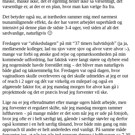
måske, måske ikke, det er egentlig heller ikke så væsentligt, det
væsentlige er, at der er en plan, hvor man kan vælge fra fra.
Det betyder også nu, at trætheden rammer mig med nærmest
tsunamilignende effekt, da der har været arbejdet superhårdt og
intensivt på denne plan de sidste 3-4 uger, ved siden af alt det
sædvanlige, naturligvis 🙂
Fredagen var “afskedsdagen” på mit “37 timers halvtidsjob” (ja ja,
medlæsende kolleger, lad nu sjov være sjov og alvor være alvor :-),
mange var forbi og ønske god rejse og opmærksomheden på min
kommende udfordring, har faktisk være langt større og dybere end
jeg nogensinde havde forestillet mig – det bliver man naturligvis
både glad og taknemmelig for. Fredagen var også dagen, hvor
vagtradioen skulle overleveres og det skulle udmeldes at jeg er out
of reach i 2 uger og dét var virkelig en milepæl og også en
afgørende faktor for, at jeg mandag morgen for alvor kan gå i
projektmode og det er præcis hvad jeg forventer vil ske.
Lige nu er jeg efterudmattet efter mange ugers hårdt arbejde, men
jeg forventer et regulært skifte, når jeg mandag morgen rammer
lufthavnen – på mange måder er det som når jeg er ude på fotojob,
hvor jeg ofte er i helt særligt tøj, gående i særlige støvler og derfor
også kommer i en helt særlig tilstand, hvor både min gang og min
approach til andre er helt anderledes end vanligt. På samme måde
forventer jeg, at når jeg går ind gennem dørene i lufthavnen ca 7.30