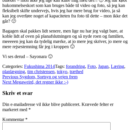
billeder – mon ikke jeg lige kan klare mig med det?! 🙂 Jeg har købt
hukommelseskort som kan bruges både til video og foto, så jeg kan
fleksibelt skifte undervejs, hvis jeg har mere brug for video, ja så
kan jeg overføre noget af kapaciteten fra foto til dette – mon ikke det
går? 🙂
Bagagen skal pakkes lidt senere, men lige nu har jeg valgt bare, at
koble lidt af oven på planafslutningen og så nyde roen og familien,
meeeeen jeg kan da tydelig mærke, at jo mere jeg skriver, jo mere og
mere rejsestemning får jeg i kroppen 🙂
Vi ses derud – Sayonara 🙂
Categories:
Fukushima 2014
Tags:
forandring
,
Foto
,
Japan
,
Læring
,
planlægning
,
tim christensen
,
tokyo
,
træthed
Indlægsnavigation
Previous
Previous
Sygdom, Sortsyn og vejen frem
Next
post:
Next
Megaweird, det regner ikke :-)
post:
Skriv et svar
Din e-mailadresse vil ikke blive publiceret.
Krævede felter er
markeret med
*
Kommentar
*