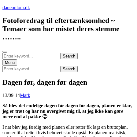
Skip
daneontour.dk
to
content
Fotoforedrag til eftertænksomhed ~
Temaer som har mistet deres stemme
……..
Search
Search
Search
for:
Menu
Search
Search
for:
Dagen før, dagen før dagen
Posted
by
13/09-14
Mark
on
Så blev det endelige dagen før dagen før dagen, planen er klar,
jeg er træt og har nu overgivet mig til, at jeg ikke kan gøre
mere end at pakke 🙂
I nat blev jeg færdig med planen eller retter fik lagt en bruttoplan,
som er til at rette i hvis behovet skulle opstå. Er planen realistisk,