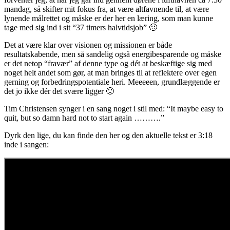
mandag, så skifter mit fokus fra, at være altfavnende til, at være
lynende målrettet og måske er der her en læring, som man kunne
tage med sig ind i sit “37 timers halvtidsjob” 🙂
Det at være klar over visionen og missionen er både
resultatskabende, men så sandelig også energibesparende og måske
er det netop “fravær” af denne type og dét at beskæftige sig med
noget helt andet som gør, at man bringes til at reflektere over egen
gerning og forbedringspotentiale heri. Meeeeen, grundlæggende er
det jo ikke dér det svære ligger 🙂
Tim Christensen synger i en sang noget i stil med: “It maybe easy to
quit, but so damn hard not to start again ……….”
Dyrk den lige, du kan finde den her og den aktuelle tekst er 3:18
inde i sangen: