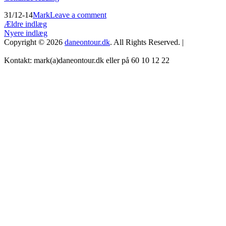
var
Posted
by
31/12-14
Mark
Leave a comment
stort,
on
Navigation
Ældre indlæg
2015
Nyere indlæg
bliver
til
Copyright © 2026
daneontour.dk
. All Rights Reserved. |
hårdt
indlæg
🙂
Kontakt: mark(a)daneontour.dk eller på 60 10 12 22
Scroll
Up