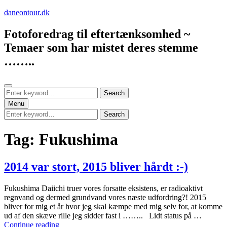
Skip
daneontour.dk
to
content
Fotoforedrag til eftertænksomhed ~
Temaer som har mistet deres stemme
……..
Search
Search
Search
for:
Menu
Search
Search
for:
Tag:
Fukushima
2014 var stort, 2015 bliver hårdt :-)
Fukushima Daiichi truer vores forsatte eksistens, er radioaktivt
regnvand og dermed grundvand vores næste udfordring?! 2015
bliver for mig et år hvor jeg skal kæmpe med mig selv for, at komme
ud af den skæve rille jeg sidder fast i …….. Lidt status på …
2014
Continue reading