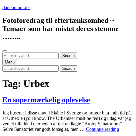
Skip
daneontour.dk
to
content
Fotoforedrag til eftertænksomhed ~
Temaer som har mistet deres stemme
……..
Search
Search
Search
for:
Menu
Search
Search
for:
Tag:
Urbex
En supermærkelig oplevelse
Jeg huserer i disse dage i Skåne i Sverige og bruger bl.a. min tid på,
at Urbex’e (you know, The Urbanizer must be fed) og i dag var jeg
ved et tilfælde i nærheden af det nedlagte “Broby Sanatorium”.
En
Selve Sanatoriet var godt forseglet, men …
Continue reading
supermæ