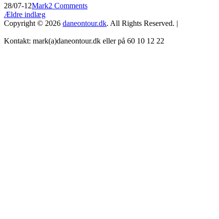
Posted
by
28/07-12
Mark
2 Comments
oplevels
on
Navigation
Ældre indlæg
Copyright © 2026
daneontour.dk
. All Rights Reserved. |
til
indlæg
Kontakt: mark(a)daneontour.dk eller på 60 10 12 22
Scroll
Up