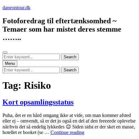
Skip
daneontour.dk
to
content
Fotoforedrag til eftertænksomhed ~
Temaer som har mistet deres stemme
……..
Search
Search
Search
for:
Menu
Search
Search
for:
Tag:
Risiko
Kort opsamlingsstatus
Puha, det er en hård omgang ikke at vide, om man kommer afsted
eller ej – omvendt, så er det jo også en del af den feeeeede oplevelse
når/hvis det så endelig lykkedes 😉 Siden sidst er der sket en masse,
Kort
hotellet er booket (se …
Continue reading
opsamlingsstatus