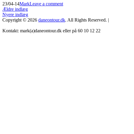
Posted
by
23/04-14
Mark
Leave a comment
on
Navigation
Ældre indlæg
Nyere indlæg
til
Copyright © 2026
daneontour.dk
. All Rights Reserved. |
indlæg
Kontakt: mark(a)daneontour.dk eller på 60 10 12 22
Scroll
Up